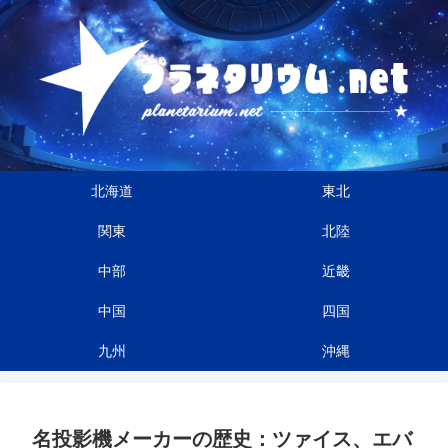
北海道
東北
関東
北陸
中部
近畿
中国
四国
九州
沖縄
名投影機メーカーの歴史：ツァイス、エバ