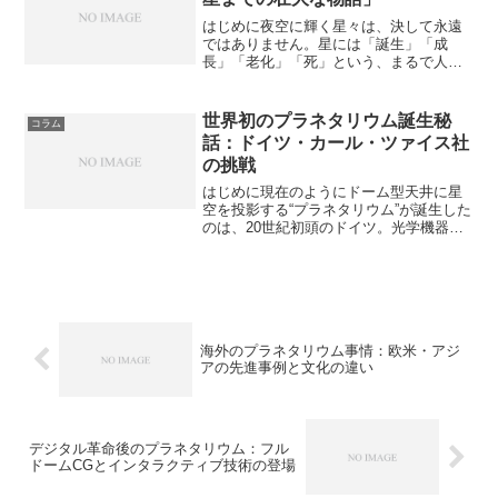
はじめに夜空に輝く星々は、決して永遠
ではありません。星には「誕生」「成
長」「老化」「死」という、まるで人間
のような一生があるのです。私たちが見
る星の光は、ただの輝きではなく、壮大
な時間と物質の循環を映し出した宇宙の
世界初のプラネタリウム誕生秘
コラム
ドキュメント。本記事では、...
話：ドイツ・カール・ツァイス社
の挑戦
はじめに現在のようにドーム型天井に星
空を投影する“プラネタリウム”が誕生した
のは、20世紀初頭のドイツ。光学機器メ
ーカーで名高いカール・ツァイス社が、
その開発の中心を担いました。なぜドイ
ツの企業が世界で初めて本格的なプラネ
タリウムを完成させ...
海外のプラネタリウム事情：欧米・アジ
アの先進事例と文化の違い
デジタル革命後のプラネタリウム：フル
ドームCGとインタラクティブ技術の登場