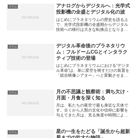
会・文化的背景を反映したユニークな特
アナログからデジタルへ：光学式
コラム
徴があります。本記事では...
投影機の全盛とデジタル化の波
はじめにプラネタリウムの歴史を語る上
で、光学式投影機の全盛期からデジタル
技術への移行は大きな転換点となりま
す。初期のプラネタリウムは、内部に光
源を持った球体装置が星空を映し出す
「光学式」が主流でしたが、コンピュー
デジタル革命後のプラネタリウ
コラム
ターの発展に伴い「デジタル式...
ム：フルドームCGとインタラク
ティブ技術の登場
はじめにプラネタリウムにおける“デジタ
ル革命”は、単に星空を映すだけの装置を
「総合映像シアター」へと変貌させまし
た。フルドームCGやインタラクティブ技
術の導入によって、プラネタリウムは天
文教育を超えたエンターテインメントや
月の不思議と観察術：満ち欠け・
コラム
アート、さらにはV...
月面・月食を深く知る
月は、私たちの夜空で最も身近な天体で
す。古くから人類の文化や信仰に影響を
与えてきた月は、見る角度や時間によっ
てさまざまな表情を見せてくれます。本
記事では、月の不思議な現象や観察方法
について、満ち欠け、月面の特徴、そし
星の一生をたどる「誕生から超新
コラム
て月食といったテーマを中...
星までの壮大な物語」