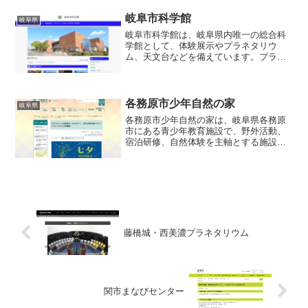
40名の小型デジタル式投影機を用いた施
設で、広さは抑えつつも親密な鑑賞体験
岐阜市科学館
岐阜県
に向いた構成となって...
岐阜市科学館は、岐阜県内唯一の総合科
学館として、体験展示やプラネタリウ
ム、天文台などを備えています。プラネ
タリウムドームは直径20メートル、傾斜
ドーム構造を採用し、約221席を配置。恒
星投影にはコニカミノルタ製の光学式
「Infinium 2...
各務原市少年自然の家
岐阜県
各務原市少年自然の家は、岐阜県各務原
市にある青少年教育施設で、野外活動、
宿泊研修、自然体験を主軸とする施設で
すが、その一角に 16メートルドーム を備
えたプラネタリウムが併設されていま
す。プラネタリウムは230席（あるいは
231席という記載...
藤橋城・西美濃プラネタリウム
関市まなびセンター