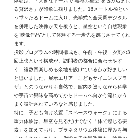
体験は、「大きなドームで“地域の星空”を包み込まれ
る贅沢さ」が印象に残りました。18メートル径とい
う堂々たるドームに入り、光学式と全天周デジタル
を併用した映像が天を覆うと、星空という自然現象
を“映像作品”として体験する一歩先を感じさせてくれ
ます。
投影プログラムの時間構成も、午前・午後・夕刻の3
回上映という構成が、訪問者の都合に合わせやす
く、複数回楽しめる余地を設けている点が好ましい
と思いました。展示エリア「こどもサイエンスプラ
ザ」とのつながりも自然で、館内を巡りながら科学
や宇宙の興味を高めてからドームへ向かう流れがう
まく設計されているなと感じました。
特に、子ども向け装置「スペースウォーク」による
重力体験は、星空を見るだけでなく「体で感じる要
素」を加えており、プラネタリウム体験に厚みを与