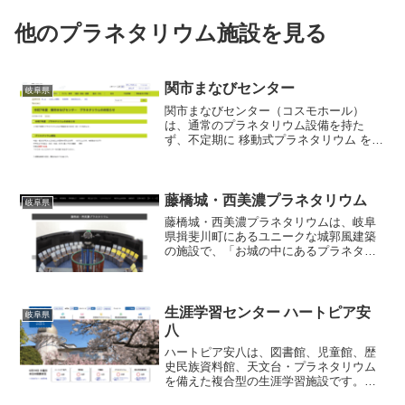
他のプラネタリウム施設を見る
関市まなびセンター
岐阜県
関市まなびセンター（コスモホール）
は、通常のプラネタリウム設備を持た
ず、不定期に 移動式プラネタリウム を設
営して投影を行う方式を採用しているユ
ニークな施設です。ドーム径は約12メー
トル、座席数は100席とされ、座席は一方
向傾斜型の配置です...
藤橋城・西美濃プラネタリウム
岐阜県
藤橋城・西美濃プラネタリウムは、岐阜
県揖斐川町にあるユニークな城郭風建築
の施設で、「お城の中にあるプラネタリ
ウム」として知られています。建物は三
層四階建てで、1階にプラネタリウム、2
階に星・宇宙展示室、3階には旧藤橋村の
歴史・民俗展示、4階...
生涯学習センター ハートピア安
岐阜県
八
ハートピア安八は、図書館、児童館、歴
史民族資料館、天文台・プラネタリウム
を備えた複合型の生涯学習施設です。プ
ラネタリウムはドーム径5メートル、定員