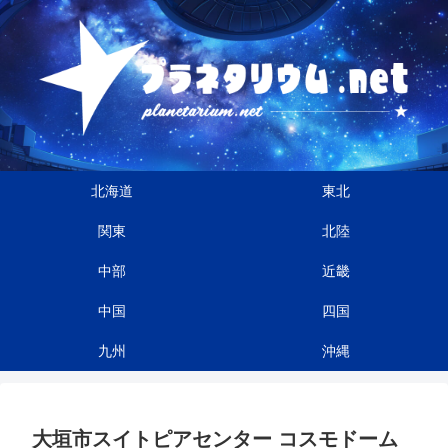
北海道
東北
関東
北陸
中部
近畿
中国
四国
九州
沖縄
大垣市スイトピアセンター コスモドーム