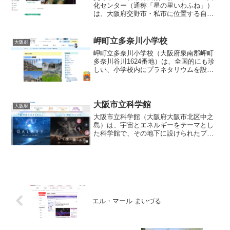
化センター（通称「星の里いわふね」）
は、大阪府交野市・私市に位置する自然
環境豊かな複合施設で、屋外のロッジ・
キャンプ・バーベキューなどのレクリエ
ーション設備とともに、プラネタリウム
岬町立多奈川小学校
大阪府
施設を備えています。プラ...
岬町立多奈川小学校（大阪府泉南郡岬町
多奈川谷川1624番地）は、全国的にも珍
しい、小学校内にプラネタリウムを設置
している教育施設です。昭和56（1981）
年に校舎移転とともにプラネタリウムが
完成した記録があります。 約50人用の座
席を持つ冷...
大阪市立科学館
大阪府
大阪市立科学館（大阪府大阪市北区中之
島）は、宇宙とエネルギーをテーマとし
た科学館で、その地下に設けられたプラ
ネタリウムドームが大きな見どころで
す。ドーム直径26.5 mという大規模な全
天周スクリーンを備え、最新のデジタル
投影システムと光学星...
エル・マール まいづる