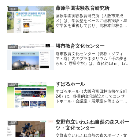
藤原学園実験教育研究所
大阪府
藤原学園実験教育研究所（大阪市東成
区）は、学習塾をベースに理科実験・星
空学習を重視しており、同校本部校舎内
にプラネタリウムを併設しているユニー
クな施設です。ドーム直径は約6 m、設置
機種は 五藤光学研究所 製の光学式投影機
（ＧＥ-Ⅱ型）で、...
堺市教育文化センター
大阪府
堺市教育文化センター（愛称：ソフィ
ア・堺）内のプラネタリウム「千の夢き
らめく 堺星空館」は、直径約18 m、170
席規模の傾斜ドームを有し、光学式投影
機と全天周デジタル映像装置を併用して
リアルな星空と宇宙映像を投映していま
す。屋上には大阪府...
すばるホール
大阪府
すばるホール（大阪府富田林市桜ケ丘町
2-8）は、多目的文化施設としてコンサー
トホール・会議室・展示室を備える一方
で、ドーム径約20 mの本格プラネタリウ
ムを併設する点が大きな特徴です。プラ
ネタリウムでは、大型スクリーンを活用
し、星空や宇宙映...
交野市立いわふね自然の森スポー
大阪府
ツ・文化センター
交野市立いわふね自然の森スポーツ・文