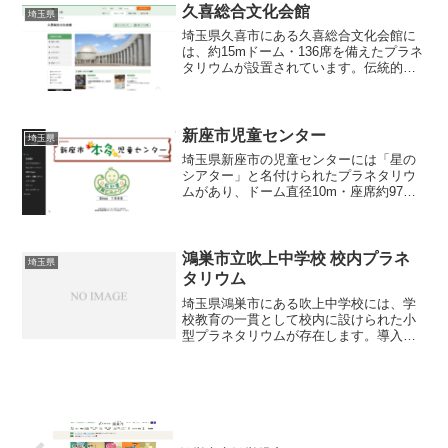
続的に上映してい...
久喜総合文化会館
埼玉県
埼玉県久喜市にある久喜総合文化会館に
は、約15mドーム・136席を備えたプラネ
タリウムが設置されています。伝統的な
光学式投影機（五藤光学 GXII‑AT）を使
ったリアルな星空再現に加え、プログラ
ム構成も個性的。前半では解説員による
当日の星空...
新座市児童センター
埼玉県
埼玉県新座市の児童センターには「星の
シアター」と名付けられたプラネタリウ
ムがあり、ドーム直径10m・座席約97席
の親しみやすい規模で設置されていま
す。プログラムは毎月変わる子ども向け
の映像番組が中心で、 無料・予約不要 と
いう気軽さも大きな...
鴻巣市立吹上中学校 校内プラネ
埼玉県
タリウム
埼玉県鴻巣市にある吹上中学校には、学
校教育の一貫として校内に設けられた小
型プラネタリウムが存在します。導入機
種について明記はありませんが、学校ブ
ログや口コミによれば、理科研究部が主
導する「プラネタリウム上映会」が定期
的に開催されており、部員...