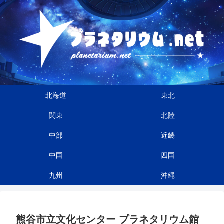
北海道
東北
関東
北陸
中部
近畿
中国
四国
九州
沖縄
熊谷市立文化センター プラネタリウム館