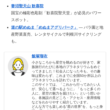
妻沼聖天山 歓喜院
国宝の極彩色彫刻「歓喜院聖天堂」が必見のパワー
スポット。
道の駅めぬま「めぬまアグリパーク」
— バラ園と地
産野菜直売、レンタサイクルで利根川サイクリング
も。
飯塚瑠衣
小さなころから星空を眺めるのが好きで、家
族旅行のたびに各地のプラネタリウムをめぐ
ってきました！社会人になった今も、その趣
味は変わらず、これまでに全国50か所以上の
プラネタリウムを訪れています。
このサイトでは、「これから行ってみたい人
が、安心して選べるように」「もっと多くの
人に、星空の魅力を届けたい」という想いか
ら、各施設の見どころ・アクセス・座席情報
などをわかりやすく紹介しています。
どんな方でも楽しめる“星の世界”を、もっと身