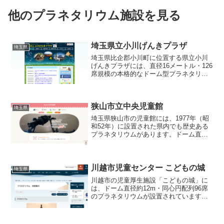
他のプラネタリウム施設を見る
埼玉県立小川げんきプラザ
埼玉県
埼玉県比企郡小川町に位置する県立小川
げんきプラザには、直径16メートル・126
席規模の本格的なドーム型プラネタリウ
ムが備わっています。令和2年4月に最新
のPC・プロジェクターにてリニューアル
され、高解像度な全天周デジタル映像の
狭山市立中央児童館
投影が可能にな...
埼玉県
埼玉県狭山市の児童館には、1977年（昭
和52年）に設置された県内でも歴史ある
プラネタリウムがあります。ドーム直径
約10 m、同心円型の98席が配置されてお
り、五藤光学製GX‑10‑Sによる光学式投
影が特徴です。1977年以降、長い間現役
と...
川越市児童センター こどもの城
埼玉県
川越市の児童厚生施設「こどもの城」に
は、ドーム直径約12m・同心円配列96席
のプラネタリウムが設置されています。
投影機は五藤光学製「GX‑AT」で、光学
によるリアルな星空の美しさを大切にし
つつ、季節に応じたオリジナル番組を継