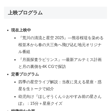
上映プログラム
現在上映中
『荒川の清流と星空 2025』—熊谷桜堤を染める
桜並木から春の大三角へ飛び込む地元オリジナ
ル番組
『月面探査ラビリンス』—最新アルテミス計画
と月の裏側を4K CGで探訪
定番プログラム
四季の星空ライブ解説：当夜に見える星座・惑
星を生トークで紹介
幼児向け『ほしぞうくん☆おやすみ前の星さん
ぽ』：15分＋星座クイズ