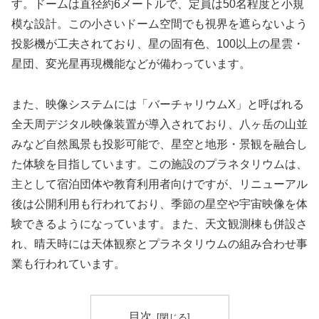
す。ドームは直径約6メートルで、定員は50名程度と小規
模な設計。この小さいドーム空間でも視界を遮らないよう
投影機が工夫されており、星の固有色、100以上の星雲・
星団、変光星再現機能などが備わっています。
また、映像システムには「バーチャリウムX」と呼ばれる
全天周デジタル映像装置が導入されており、八ヶ岳の山並
みなど自然風景も投影可能で、星空と地形・景観を融合し
た体験を目指しています。この施設のプラネタリウムは、
主として宿泊団体や教育利用者向けですが、リニューアル
後は公開利用も行われており、季節の星空や宇宙映像を体
験できるようになっています。また、天文観測棟も併設さ
れ、晴天時には天体観察とプラネタリウムの組み合わせ事
業も行われています。
目次