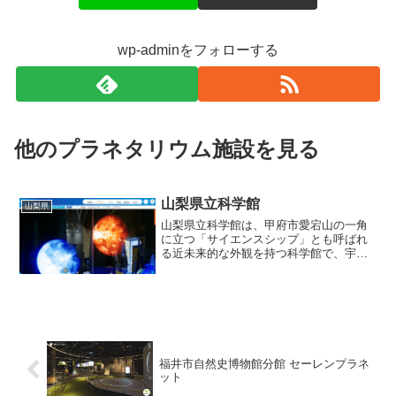
wp-adminをフォローする
他のプラネタリウム施設を見る
山梨県立科学館
山梨県
山梨県立科学館は、甲府市愛宕山の一角
に立つ「サイエンスシップ」とも呼ばれ
る近未来的な外観を持つ科学館で、宇宙
や自然、生命、地球、科学技術などをテ
ーマにした展示が複数のコーナーに分か
れて構成されています。この科学館の目
玉のひとつは、ドーム径2...
福井市自然史博物館分館 セーレンプラネ
ット