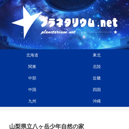
北海道
東北
関東
北陸
中部
近畿
中国
四国
九州
沖縄
山梨県立八ヶ岳少年自然の家