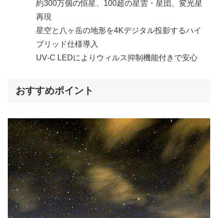
約300万個の恒星、100超の星雲・星団、変光星
再現
星空と八ヶ岳の地形を4Kデジタル投影するハイ
ブリッド仕様導入
UV‑C LEDによりウィルス抑制機能付きで安心
おすすめポイント