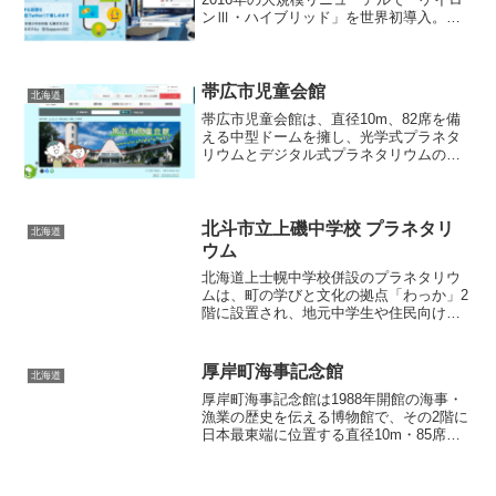
ンⅢ・ハイブリッド」を世界初導入。直
径18ｍドームに約1億個もの恒星を繊細に
再現し、光学式の美しい星空と4Kデジタ
ル映像が融合した高精細体験が最大の魅
力です。ま...
帯広市児童会館
北海道
帯広市児童会館は、直径10m、82席を備
える中型ドームを擁し、光学式プラネタ
リウムとデジタル式プラネタリウムの両
方で上映を行っています。光学式では6.5
等星まで含む約9,000個の恒星と24万個規
模の天の川をリアルに再現し、世界中の
星空を季...
北斗市立上磯中学校 プラネタリ
北海道
ウム
北海道上士幌中学校併設のプラネタリウ
ムは、町の学びと文化の拠点「わっか」2
階に設置され、地元中学生や住民向けに
全天周デジタル映像を中心とする上映会
を展開しています。直径数メートルのド
ームを持ち、講師による生解説つき野外
厚岸町海事記念館
北海道
観察会や天体講座、星空...
厚岸町海事記念館は1988年開館の海事・
漁業の歴史を伝える博物館で、その2階に
日本最東端に位置する直径10m・85席規
模の光学式プラネタリウムを備えていま
す。GOTO社製モデルGX光学式投影機に
よりリアリティある星空を再現し、四季