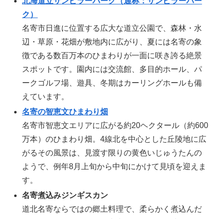
北海道立サンピラーパーク（通称：サンピラーパー
ク）
名寄市日進に位置する広大な道立公園で、森林・水
辺・草原・花畑が敷地内に広がり、夏には名寄の象
徴である数百万本のひまわりが一面に咲き誇る絶景
スポットです。園内には交流館、多目的ホール、パ
ークゴルフ場、遊具、冬期はカーリングホールも備
えています。
名寄の智恵文ひまわり畑
名寄市智恵文エリアに広がる約20ヘクタール（約600
万本）のひまわり畑。4線北を中心とした丘陵地に広
がるその風景は、見渡す限りの黄色いじゅうたんの
ようで、例年8月上旬から中旬にかけて見頃を迎えま
す。
名寄煮込みジンギスカン
道北名寄ならではの郷土料理で、柔らかく煮込んだ