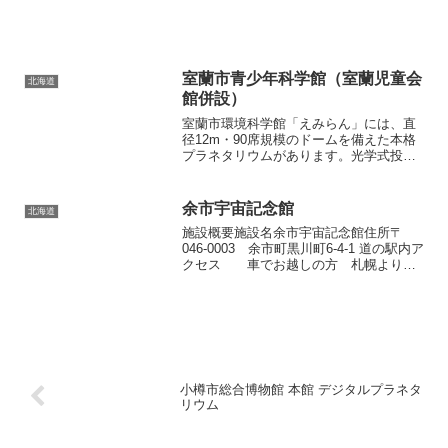
折々の星座...
室蘭市青少年科学館（室蘭児童会
北海道
館併設）
室蘭市環境科学館「えみらん」には、直
径12m・90席規模のドームを備えた本格
プラネタリウムがあります。光学式投影
機「GOTO」とデジタル全天周システム
を活用し、冬のオリオン座やプレアデス
星団、火星など地元で観察しやすい天体
余市宇宙記念館
北海道
を精密に再現してい...
施設概要施設名余市宇宙記念館住所〒
046-0003 余市町黒川町6-4-1 道の駅内ア
クセス 車でお越しの方 札幌より平
常時約60分（札樽自動車道 後志自動車
道 経由） 余市インターチェンジより
約３km JRでお越しの方 JR函館本
線「...
小樽市総合博物館 本館 デジタルプラネタ
リウム