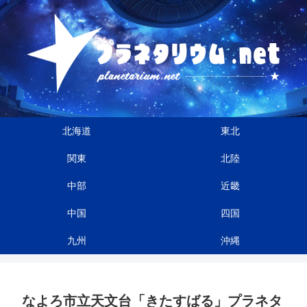
北海道
東北
関東
北陸
中部
近畿
中国
四国
九州
沖縄
なよろ市立天文台「きたすばる」プラネタ