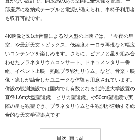
置がない設計で、開放感のある空間に全50席を配置。一
部座席に格納式テーブルと電源が備えられ、車椅子利用者
も収容可能です。
4K映像と5.1ch音響による没入型の上映では、「今夜の星
空」や最新天文トピックス、低緯度オーロラ再現など幅広
いコンテンツを楽しめます。さらに、ピアノと星を組み合
わせたプラネタリウムコンサート、ドキュメンタリー番
組、イベント上映「熟睡プラ寝たリウム」など、音楽・映
像・癒しが融合したユニークな体験も用意されています。
併設の観測施設では国内でも有数となる北海道大学設置の
直径1.6m大型望遠鏡「ピリカ望遠鏡」や50cm望遠鏡で実
際の星を観望でき、プラネタリウムと生観測が連動する総
合的な天文学習拠点です
目次