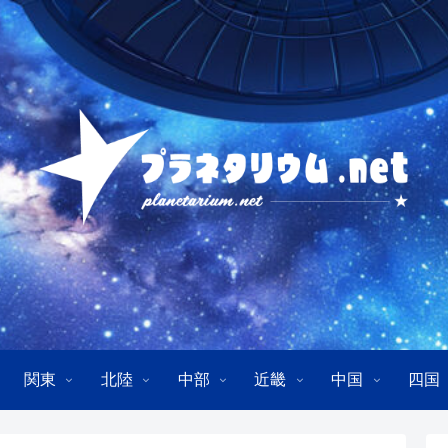
関東
北陸
中部
近畿
中国
四国