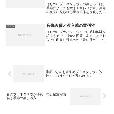
はじめにプラネタリウムの楽しみ方は、
季節によっても大きく変わります。実際
の夜空に見られる星や天体を反映したプ
ログラムが多いため、春・夏・秋・冬そ
れぞれの季節ならではの体験ができるの
です。本記事では、四季折々のおすすめ
音響設備と没入感の関係性
コラム
プラネタリウム体験と、訪...
はじめにプラネタリウムでの感動体験を
語るうえで、視覚と同等、あるいはそれ
以上に印象に残るのが「音の演出」で
す。ドーム型という特殊な構造と、高度
に設計された音響システムが融合するこ
とで、まるで宇宙空間に身を置いている
かのような没入感が生まれま...
季節ごとのおすすめプラネタリウム体
験：いつ行く？何が見られる？
春のプラネタリウム特集：桜と星空が出
会う季節の楽しみ方