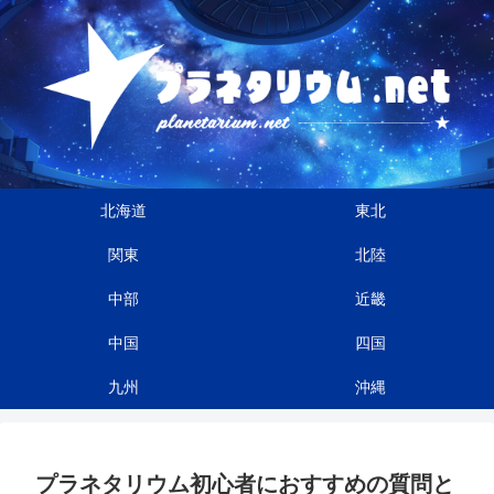
北海道
東北
関東
北陸
中部
近畿
中国
四国
九州
沖縄
プラネタリウム初心者におすすめの質問と