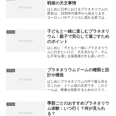
初心者が抱きがちな疑問をQ&...
戦後の天文事情
はじめに日本におけるプラネタリウムの
歴史は、1930年代後半から始まります。
ヨーロッパやアメリカに遅れる形ではあ
りましたが、導入当初から大きな衝撃を
もたらし、その後の教育・文化に深く根
づいていきました。しかし、戦争や社会
子どもと一緒に楽しむプラネタリ
コラム
の混乱によって一時停...
ウム：親子で安心して過ごすため
のポイント
はじめに「子どもと一緒にプラネタリウ
ムに行きたいけど、大丈夫かな？」そん
な不安を感じる保護者の方も多いのでは
ないでしょうか。暗い空間、長時間の静
かな鑑賞、小さな子どもが飽きないかど
うか……。しかし、最近のプラネタリウ
プラネタリウムドームの種類と設
コラム
ムは、子ども連れでも安心...
計や構造
はじめにプラネタリウムの中で最も目を
引くのが、ドーム状の天井です。このド
ームは、映像を投影するためのスクリー
ンでありながら、没入感の高い空間演出
の中核を担っています。実は、ドームの
素材や形状、角度、反射率によって、観
季節ごとのおすすめプラネタリウ
コラム
客の体験は大きく変わりま...
ム体験：いつ行く？何が見られ
る？