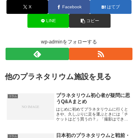
X
Facebook
はてブ
LINE
コピー
wp-adminをフォローする
他のプラネタリウム施設を見る
プラネタリウム初心者が疑問に思
コラム
うQ&Aまとめ
はじめに初めてプラネタリウムに行くと
きや、久しぶりに足を運ぶときには「チ
ケットはどう買うの？」「撮影はでき
る？」「どんな服装がいいの？」など、
さまざまな疑問や不安が浮かぶもので
す。そこで本記事では、プラネタリウム
日本初のプラネタリウムと戦前・
コラム