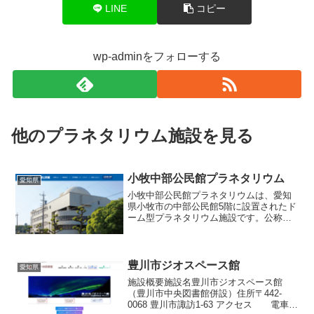
LINE
コピー
wp-adminをフォローする
他のプラネタリウム施設を見る
小牧中部公民館プラネタリウム
愛知県
小牧中部公民館プラネタリウムは、愛知
県小牧市の中部公民館5階に設置されたド
ーム型プラネタリウム施設です。公称ド
ーム直径は12メートル、座席数80席程
度、五藤光学製 GX-AT 型光学式投影機を
核に据えた構成が採られています。年間
を通して、平...
豊川市ジオスペース館
愛知県
施設概要施設名豊川市ジオスペース館
（豊川市中央図書館併設）住所〒442-
0068 豊川市諏訪1-63 アクセス 電車で