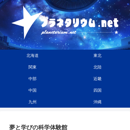
北海道
東北
関東
北陸
中部
近畿
中国
四国
九州
沖縄
夢と学びの科学体験館