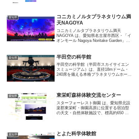
お越しの方 名古屋鉄道豊川線「諏訪町
駅」下車徒歩約10分 バスでお越しの
方 豊鉄バス「豊川市役所前」下車徒歩
約4分 豊...
コニカミノルタプラネタリウム満
愛知県
天NAGOYA
コニカミノルタプラネタリウム満天
NAGOYA は、愛知県名古屋市西区・「イ
オンモール Nagoya Noritake Garden」内
にある、東海地区初の直営プラネタリウ
ム施設です。日本初となるLEDドームシ
ステム「DYNAVISION®-...
半田空の科学館
愛知県
半田空の科学館（半田市スカイサイエン
スミュージアム）は、直径18mドーム・
240席を備える本格プラネタリウムホール
を有し、愛知県知多地方における天文普
及拠点のひとつです。投影装置は、コニ
カミノルタ製の光学２球式 “MS18-AT” を
中心に...
東栄町森林体験交流センター
愛知県
スターフォーレスト御園 は、愛知県北設
楽郡東栄町・御園高原に位置する宿泊型
の天文・自然体験施設で、標高約650 m
という天体観測に好条件の高地にありま
す。プラネタリウムは直径約6 mドームを
採用し、定員35名程度で昼間・土日祝の
14:00か...
とよた科学体験館
愛知県