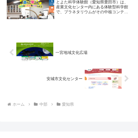
とよた科学体験館（愛知県豊田市）は、
産業文化センター内にある体験型科学館
で、プラネタリウムがその中核コンテン
ツの一つです。 投映日としては土・日・
祝日、及び長期休暇期間の平日が中心で
す。 プラネタリウムでは、「その日の星
空」をわかりやすく生...
一宮地域文化広場
安城市文化センター
ホーム
中部
愛知県