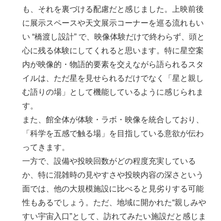
も、それを裏づける配慮だと感じました。上映前後
に展示スペースや天文展示コーナーを巡る流れもい
い “橋渡し設計” で、映像体験だけで終わらず、頭と
心に残る体験にしてくれると思います。特に星空案
内が映像的・物語的要素を交えながら語られるスタ
イルは、ただ星を見せられるだけでなく「星と親し
む語りの場」として機能しているように感じられま
す。
また、館全体が体験・ラボ・映像を統合しており、
「科学を五感で触る場」を目指している意欲が伝わ
ってきます。
一方で、設備や投映回数がどの程度充実している
か、特に混雑時の見やすさや投映内容の深さという
面では、他の大規模施設に比べると見劣りする可能
性もあるでしょう。ただ、地域に開かれた“親しみや
すい宇宙入口”として、訪れてみたい施設だと感じま