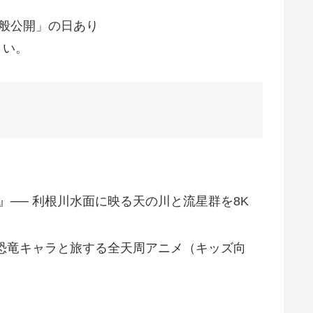
般公開」の日あり
さい。
』── 利根川水面に映る天の川と流星群を8K
 恐竜キャラと旅する全天周アニメ（キッズ向