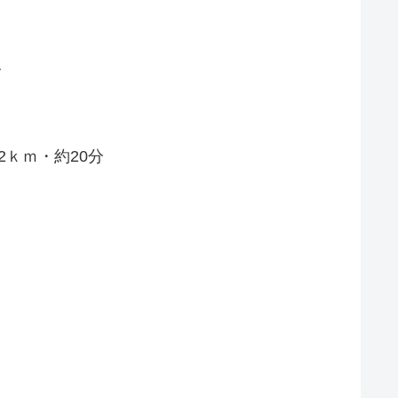
分
2ｋｍ・約20分