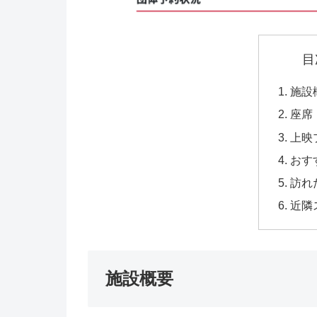
目
施設
座席
上映
おす
訪れ
近隣
施設概要