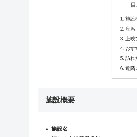
目
施設
座席
上映
おす
訪れ
近隣
施設概要
施設名