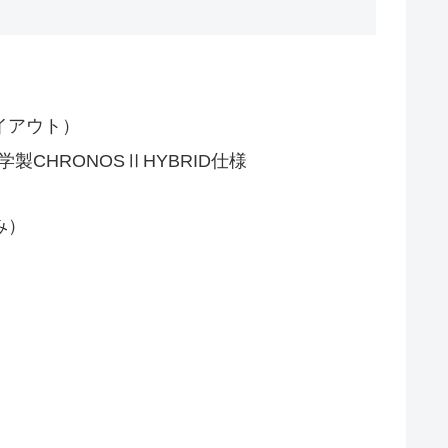
レイアウト）
CHRONOSⅡHYBRID仕様
み）