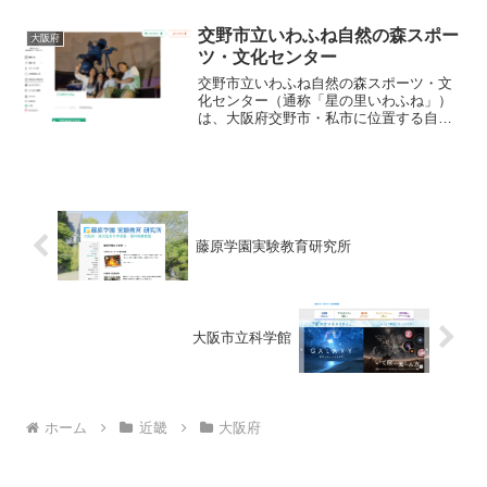
を探検できるデジタルプラネタリウムと
して設計されています。定員は56名で、
交野市立いわふね自然の森スポー
大阪府
11:15〜12:0...
ツ・文化センター
交野市立いわふね自然の森スポーツ・文
化センター（通称「星の里いわふね」）
は、大阪府交野市・私市に位置する自然
環境豊かな複合施設で、屋外のロッジ・
キャンプ・バーベキューなどのレクリエ
ーション設備とともに、プラネタリウム
施設を備えています。プラ...
藤原学園実験教育研究所
大阪市立科学館
ホーム
近畿
大阪府