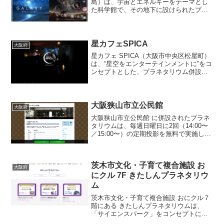
島）は、宇宙とエネルギーをテーマとし
た科学館で、その地下に設けられたプラ
ネタリウムドームが大きな見どころで
す。ドーム直径26.5 mという大規模な全
天周スクリーンを備え、最新のデジタル
投影システムと光学星...
星カフェSPICA
大阪府
星カフェ SPICA（大阪市中央区松屋町）
は、“星空をエンターテインメントに”をコ
ンセプトとした、プラネタリウム併設型
のカフェバーです。店内に設けられたプ
ラネタリウムでは、19:30および22:00か
ら約20～40分の星空案内上映が行わ
れ、...
大阪狭山市立公民館
大阪府
大阪狭山市立公民館 に併設されたプラネ
タリウムは、毎週日曜日に2回（14:00〜
／15:00〜）の定期投影を無料で実施して
おり、定員59名という地域密着型ながら
継続性のある運営が魅力です。投影機に
は、府内でも「現役最古の光学式投影機
茨木市文化・子育て複合施設 お
Min...
大阪府
にクル 7F きたしんプラネタリウ
ム
茨木市文化・子育て複合施設 おにクル７
階にある きたしんプラネタリウムは、
「サイエンスパーク」をコンセプトに、
地球を飛び出して宇宙のさまざまな場所