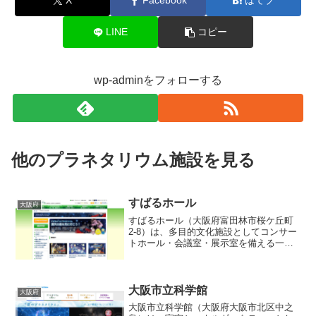
X
Facebook
はてブ
LINE
コピー
wp-adminをフォローする
他のプラネタリウム施設を見る
すばるホール
大阪府
すばるホール（大阪府富田林市桜ケ丘町
2-8）は、多目的文化施設としてコンサー
トホール・会議室・展示室を備える一方
で、ドーム径約20 mの本格プラネタリウ
ムを併設する点が大きな特徴です。プラ
ネタリウムでは、大型スクリーンを活用
し、星空や宇宙映...
大阪市立科学館
大阪府
大阪市立科学館（大阪府大阪市北区中之