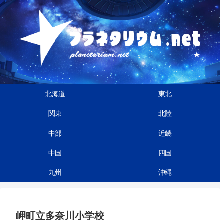
北海道
東北
関東
北陸
中部
近畿
中国
四国
九州
沖縄
岬町立多奈川小学校